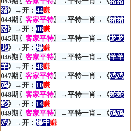
043期〖
客家平特
〗→平特一肖→《
猪猪
猪
》→开：
44
赚
044期〖
客家平特
〗→平特一肖→《
猪猪
猪
》→开：
08
赚
045期〖
客家平特
〗→平特一肖→《
龙龙
龙
》→开：
爆
赚
046期〖
客家平特
〗→平特一肖→《
羊羊
羊
》→开：
48
赚
047期〖
客家平特
〗→平特一肖→《
鸡鸡
鸡
》→开：
10
赚
048期〖
客家平特
〗→平特一肖→《
蛇蛇
蛇
》→开：
14
赚
049期〖
客家平特
〗→平特一肖→《
鸡鸡
鸡
》→开：
爆中
赚