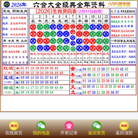
在线留言
我的地盘
开奖记录
返回首页
返回顶部