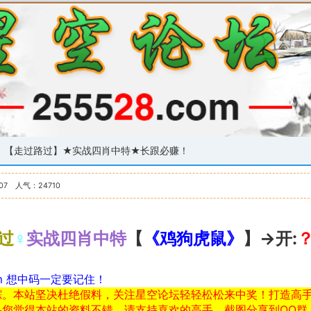
期：【走过路过】★实战四肖中特★长跟必赚！
-07
人气：
24710
过
♀
实战四肖中特
【
《鸡狗虎鼠》
】→开:
？
om 想中码一定要记住！
踪。本站坚决杜绝假料，关注星空论坛轻轻松松来中奖！打造高
果您觉得本站的资料不错，请支持喜欢的高手，截图分享到QQ群