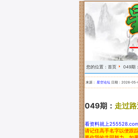
您的位置：
首页
049
来源：
星空论坛
日期：
2026-05
049期：
走过路
看资料就上255528.c
请记住高手名字以便跟
要你我的共同努力，如