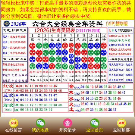
轻轻松松来中奖！打造高手最多的澳彩原创论坛需要你我的共
同努力，如果您觉得本站的资料不错，请支持喜欢的高手，截
图分享到QQ群、微信群让更多的朋友中奖
在线留言
我的地盘
开奖记录
返回首页
返回顶部