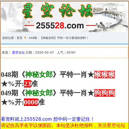
您的位置：
首页
049期：【神秘女郎】平特一肖◇最强的资料！
来源：
星空论坛
日期：
2026-05-07
人气：
45161
048期《
神秘女郎
》平特一肖★
猴猴猴
★%开:
23
准
049期《
神秘女郎
》平特一肖★
狗狗狗
★%开:
0000
准
看资料就上255528.com 想中码一定要记住！
请记住高手名字以便跟踪。本站坚决杜绝假料，关注星空论坛