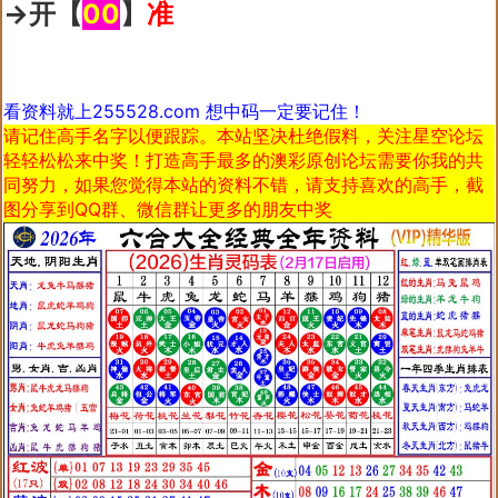
→开【
00
】
准
看资料就上255528.com 想中码一定要记住！
请记住高手名字以便跟踪。本站坚决杜绝假料，关注星空论坛
轻轻松松来中奖！打造高手最多的澳彩原创论坛需要你我的共
同努力，如果您觉得本站的资料不错，请支持喜欢的高手，截
图分享到QQ群、微信群让更多的朋友中奖