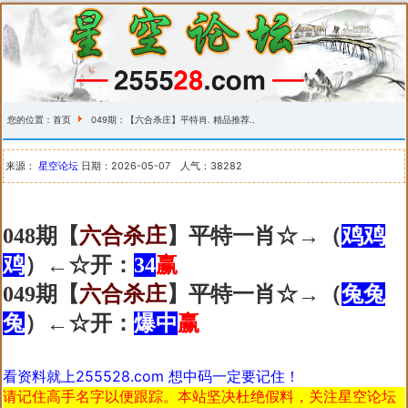
您的位置：
首页
049期：【六合杀庄】平特肖. 精品推荐..
来源：
星空论坛
日期：
2026-05-07
人气：
38282
048期【
六合杀庄
】平特一肖☆→（
鸡鸡
鸡
）←☆开：
34
赢
049期【
六合杀庄
】平特一肖☆→（
兔兔
兔
）←☆开：
爆中
赢
看资料就上255528.com 想中码一定要记住！
请记住高手名字以便跟踪。本站坚决杜绝假料，关注星空论坛