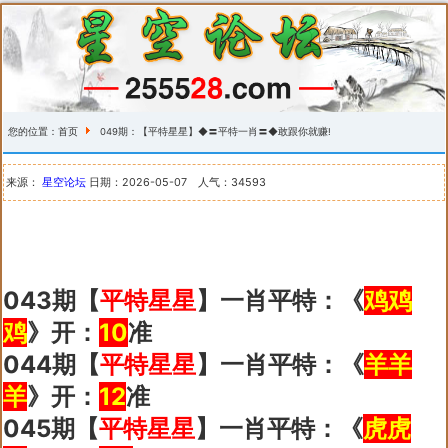
您的位置：
首页
049期：【平特星星】◆〓平特一肖〓◆敢跟你就赚!
来源：
星空论坛
日期：
2026-05-07
人气：
34593
043期【
平特星星
】一肖平特：《
鸡鸡
鸡
》开：
10
准
044期【
平特星星
】一肖平特：《
羊羊
羊
》开：
12
准
045期【
平特星星
】一肖平特：《
虎虎