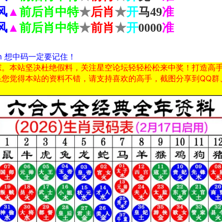
风
▲
前后肖中特
★
后肖
★
开
马49
准
风
▲
前后肖中特
★
前肖
★
开
0000
准
om 想中码一定要记住！
踪。本站坚决杜绝假料，关注星空论坛轻轻松松来中奖！打造高
果您觉得本站的资料不错，请支持喜欢的高手，截图分享到QQ群