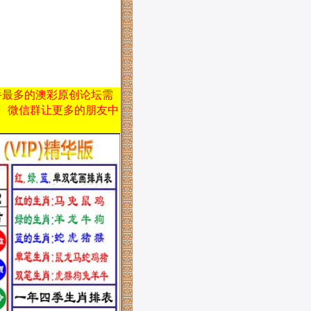
手最多的澳彩原创论坛需
、微信群让更多的朋友中