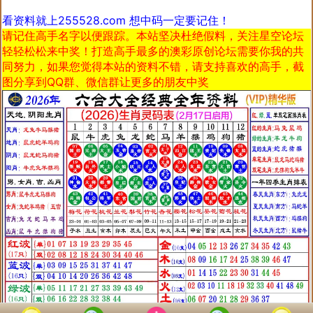
看资料就上255528.com 想中码一定要记住！
请记住高手名字以便跟踪。本站坚决杜绝假料，关注星空论坛
轻轻松松来中奖！打造高手最多的澳彩原创论坛需要你我的共
同努力，如果您觉得本站的资料不错，请支持喜欢的高手，截
图分享到QQ群、微信群让更多的朋友中奖