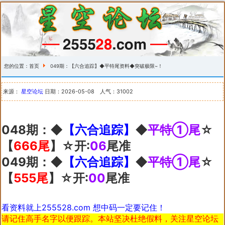
您的位置：
首页
049期：【六合追踪】◆平特尾资料◆突破极限~！
来源：
星空论坛
日期：
2026-05-08
人气：
31002
048期：◆
【六合追踪】
◆
平特①尾
☆
【
666尾
】☆开:
06
尾准
049期：◆
【六合追踪】
◆
平特①尾
☆
【
555尾
】☆开:
00
尾准
看资料就上255528.com 想中码一定要记住！
请记住高手名字以便跟踪。本站坚决杜绝假料，关注星空论坛