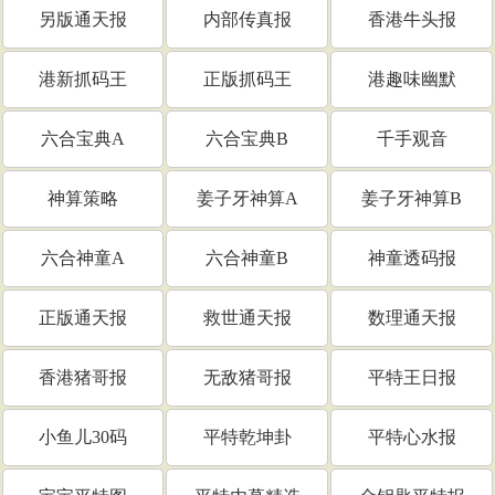
另版通天报
内部传真报
香港牛头报
港新抓码王
正版抓码王
港趣味幽默
六合宝典A
六合宝典B
千手观音
神算策略
姜子牙神算A
姜子牙神算B
六合神童A
六合神童B
神童透码报
正版通天报
救世通天报
数理通天报
香港猪哥报
无敌猪哥报
平特王日报
小鱼儿30码
平特乾坤卦
平特心水报