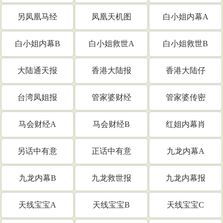
另凤凰马经
凤凰天机图
白小姐内幕A
白小姐内幕B
白小姐救世A
白小姐救世B
大陆通天报
香港大陆报
香港大陆仔
台湾凤姐报
管家婆财经
管家婆传密
马会财经A
马会财经B
红姐内幕肖
另话中有意
正话中有意
九龙内幕A
九龙内幕B
九龙救世报
九龙内幕报
天线宝宝A
天线宝宝B
天线宝宝C