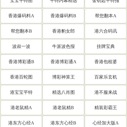
宝宝平特图
平特内幕精选
金钥匙平特报
香港爆码料A
香港爆码料B
帮您翻本A
帮您翻本B
香港豹女郎
港六合码讯
波叔一波
牛派波色报
挂牌宝典
香港博彩通B
香港博彩通A
香港包租婆
香港百蛇图
博彩神算王
百家乐玄机
港宝宝平特
精选八肖图
港不服来战
港老鼠精A
港老鼠精B
精装彩霸王
港东方心经A
港东方心经B
心经加大版A