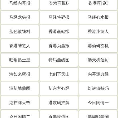
马经内幕报
香港商报B
香港商报C
马经龙头报
马经特码报
马经心水报
蓝色欲钱料
香港赢站报
香港小黄人
香港陆道人
香港为赢报
港偷码玄机
旺角贴士皇
特码曲线图
港天机信封
港如来密报
七剑下天山
内幕迷典经
港新地藏图
新东方心经
灯谜猜特码
港挂牌天书
港数码挂牌
今日闲情一
今日闲情二
香港蛇蛋图
港幽默猜测