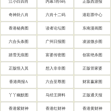
江小白四肖
内幕3肖6码
正版西游报
奇神卦八肖
六肖十二码
港彩票中心
香港秘典图
读者论坛图
东南漫画图
六合头条图
广州日报图
凌波微步图
踏雪无痕图
富婆传密图
创富绝杀图
正版悟入其
想入非非图
正版管家婆
香港商报A
六合至尊图
财富赢家图
丫丫幽默图
马经王牌料
正版通天报
香港紫财神
香港红财神
香港黄财神