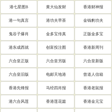
港七星图B
黄大仙发财
香港财神报
港一句真言
港功夫早茶
金钱豹功夫
鬼谷子爆肖
金多宝传真
正版金多宝
港东成西就
创富投注图
香港新周刊
六合皇正版
六合皇另版
六合皇新版
六合皇旧版
电邮天地港
曾道人信箱
香港先锋报
马经四肖报
香港老鼠报
港六合风莲
香港莲花篇
香港金元宝