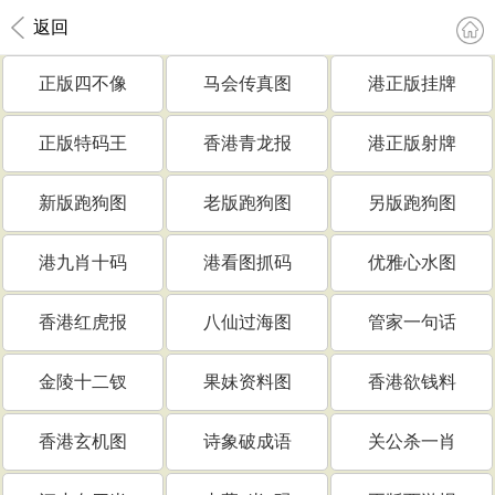
返回
正版四不像
马会传真图
港正版挂牌
正版特码王
香港青龙报
港正版射牌
新版跑狗图
老版跑狗图
另版跑狗图
港九肖十码
港看图抓码
优雅心水图
香港红虎报
八仙过海图
管家一句话
金陵十二钗
果妹资料图
香港欲钱料
香港玄机图
诗象破成语
关公杀一肖