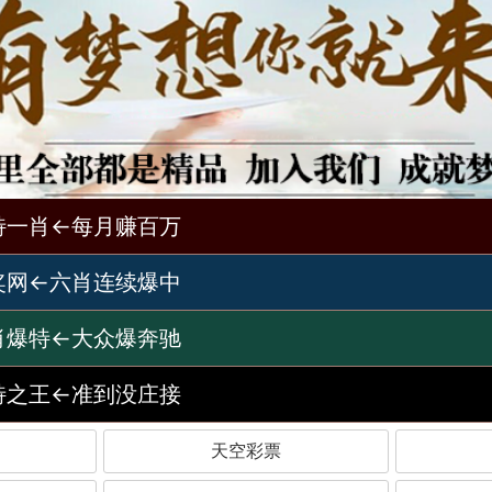
特一肖←每月赚百万
奖网←六肖连续爆中
肖爆特←大众爆奔驰
特之王←准到没庄接
天空彩票