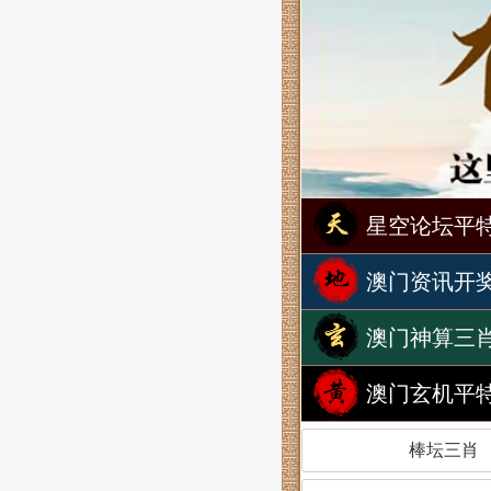
星空论坛平
澳门资讯开
澳门神算三
澳门玄机平
棒坛三肖