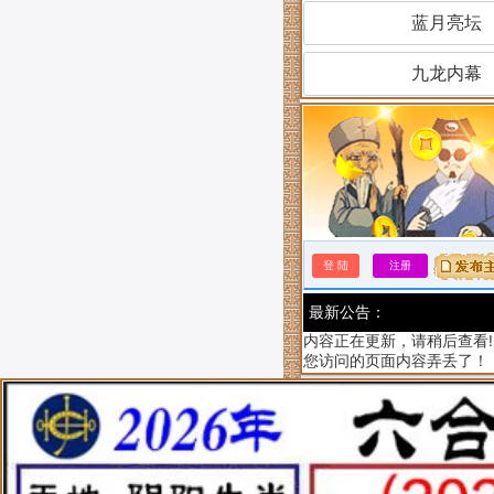
蓝月亮坛
九龙内幕
注册
最新公告：
内容正在更新，请稍后查看!
您访问的页面内容弄丢了！