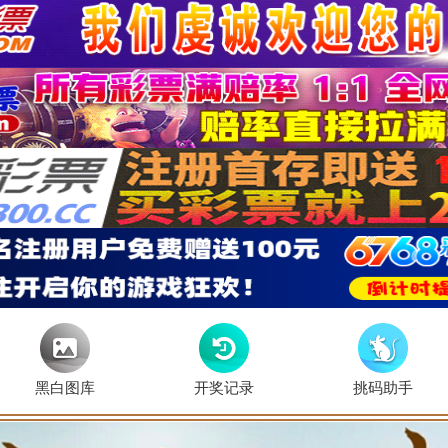
黑白图库
开奖记录
挑码助手