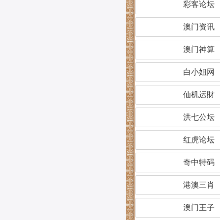
彩客论坛
澳门资讯
澳门神算
白小姐网
仙机运財
洪七公坛
红虎论坛
奇中特码
港澳三肖
澳门王子